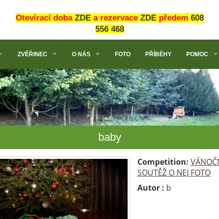
Otevírací doba
ZDE
a rezervace
ZDE
předem
608
556 468
ZVĚŘINEC
O NÁS
FOTO
PŘÍBĚHY
POMOC
baby
Competition:
VÁNOČ
SOUTĚŽ O NEJ FOTO
Autor :
b