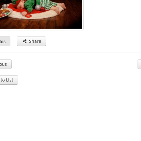
tes
Share
ous
to List