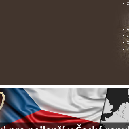
O
A
Z
O
K