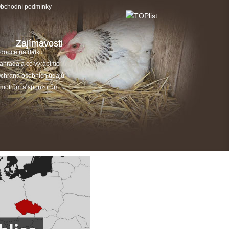
bchodní podmínky
Zajímavosti
dopce na dálku
ahrada a co vyrábíme
chrana osobních údajů
motrům a sponzorům