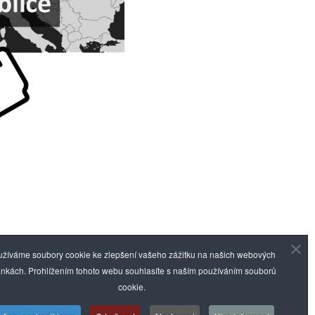
žíváme soubory cookie ke zlepšení vašeho zážitku na našich webových
tus.cz |
Prohlášení přístupnosti
ánkách. Prohlížením tohoto webu souhlasíte s naším používáním souborů
cookie.