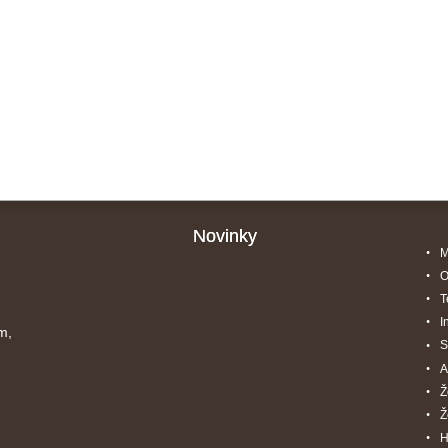
Novinky
M
O
T
I
m,
S
A
Ž
Ž
H