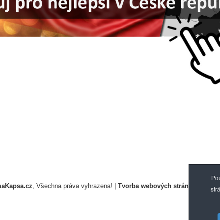
Pou
aKapsa.cz
, Všechna práva vyhrazena! |
Tvorba webových stránek
, Absolu
str