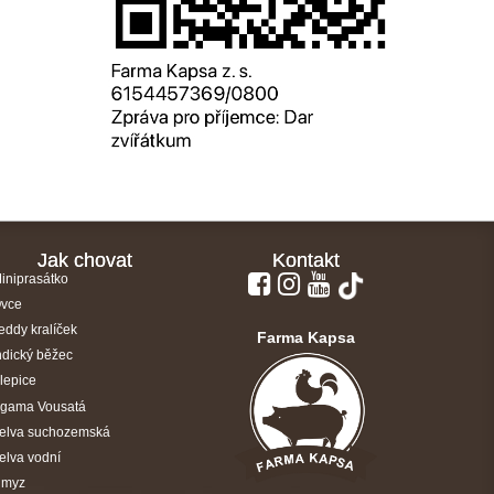
Jak chovat
Kontakt
iniprasátko
vce
eddy kralíček
Farma Kapsa
ndický běžec
lepice
gama Vousatá
elva suchozemská
elva vodní
myz