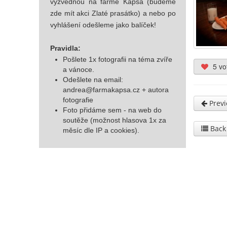
vyzvednou na farmě Kapsa (budeme
zde mít akci Zlaté prasátko) a nebo po
vyhlášení odešleme jako balíček!
Pravidla:
Pošlete 1x fotografii na téma zvíře
5 vo
a vánoce.
Odešlete na email:
andrea@farmakapsa.cz
+ autora
fotografie
Previ
Foto přidáme sem - na web do
soutěže (možnost hlasova 1x za
Back 
měsíc dle IP a cookies).