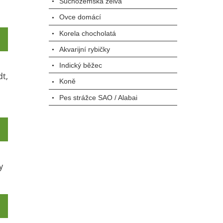
Suchozemská želva
Ovce domácí
Korela chocholatá
Akvarijní rybičky
Indický běžec
dt,
Koně
Pes strážce SAO / Alabai
y