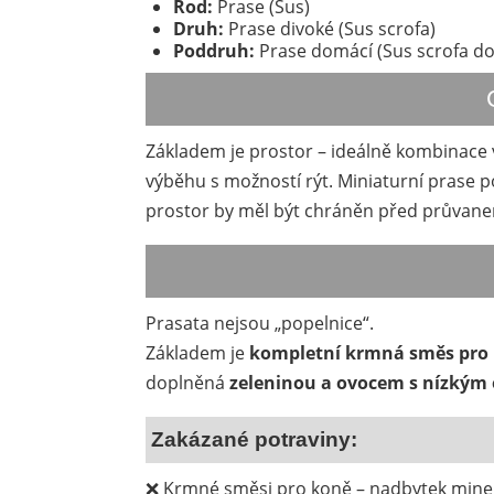
Rod:
Prase (Sus)
Druh:
Prase divoké (Sus scrofa)
Poddruh:
Prase domácí (Sus scrofa d
Základem je prostor – ideálně kombinace v
výběhu s možností rýt. Miniaturní prase p
prostor by měl být chráněn před průvanem
Prasata nejsou „popelnice“.
Základem je
kompletní krmná směs pro
doplněná
zeleninou a ovocem s nízkým
Zakázané potraviny:
❌ Krmné směsi pro koně – nadbytek miner