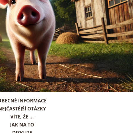
OBECNÉ INFORMACE
NEJČASTĚJŠÍ OTÁZKY
VÍTE, ŽE ...
JAK NA TO
DISKUZE