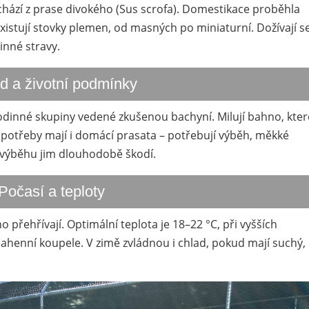
hází z prase divokého (Sus scrofa). Domestikace proběhla
 existují stovky plemen, od masných po miniaturní. Dožívají s
inné stravy.
d a životní podmínky
é rodinné skupiny vedené zkušenou bachyní. Milují bahno, kter
é potřeby mají i domácí prasata – potřebují výběh, měkké
z výběhu jim dlouhodobě škodí.
Počasí a teploty
 přehřívají. Optimální teplota je 18–22 °C, při vyšších
ahenní koupele. V zimě zvládnou i chlad, pokud mají suchý,