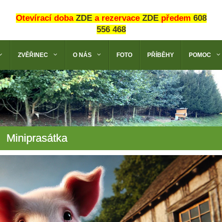
Otevírací doba
ZDE
a rezervace
ZDE
předem
608
556 468
ZVĚŘINEC
O NÁS
FOTO
PŘÍBĚHY
POMOC
Miniprasátka