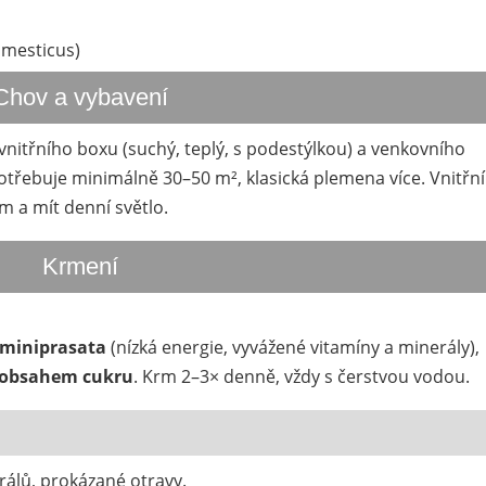
omesticus)
Chov a vybavení
nitřního boxu (suchý, teplý, s podestýlkou) a venkovního
otřebuje minimálně 30–50 m², klasická plemena více. Vnitřní
 a mít denní světlo.
Krmení
 miniprasata
(nízká energie, vyvážené vitamíny a minerály),
 obsahem cukru
. Krm 2–3× denně, vždy s čerstvou vodou.
álů, prokázané otravy.