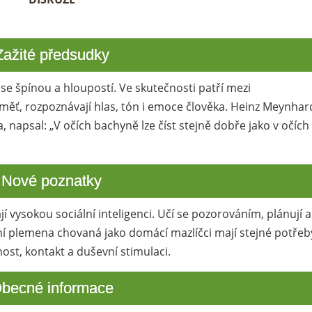
Zažité předsudky
e špínou a hloupostí. Ve skutečnosti patří mezi
aměť, rozpoznávají hlas, tón i emoce člověka. Heinz Meynhar
, napsal: „V očích bachyně lze číst stejně dobře jako v očích
Nové poznatky
í vysokou sociální inteligenci. Učí se pozorováním, plánují a
ní plemena chovaná jako domácí mazlíčci mají stejné potřeb
čnost, kontakt a duševní stimulaci.
becné informace