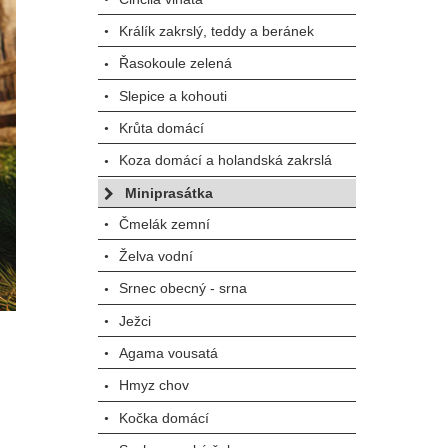
Králík zakrslý, teddy a beránek
Řasokoule zelená
Slepice a kohouti
Krůta domácí
Koza domácí a holandská zakrslá
Miniprasátka
Čmelák zemní
Želva vodní
Srnec obecný - srna
Ježci
Agama vousatá
Hmyz chov
Kočka domácí