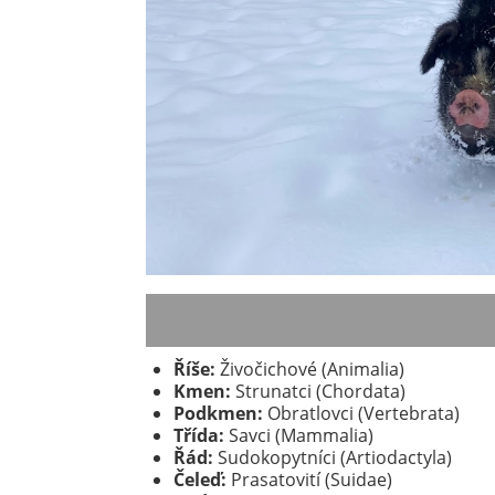
Říše:
Živočichové (Animalia)
Kmen:
Strunatci (Chordata)
Podkmen:
Obratlovci (Vertebrata)
Třída:
Savci (Mammalia)
Řád:
Sudokopytníci (Artiodactyla)
Čeleď:
Prasatovití (Suidae)