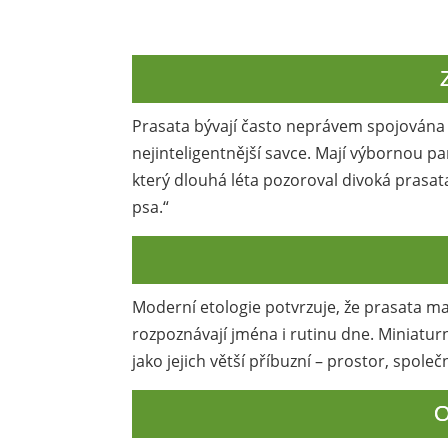
Prasata bývají často neprávem spojována s
nejinteligentnější savce. Mají výbornou p
který dlouhá léta pozoroval divoká prasata
psa.“
Moderní etologie potvrzuje, že prasata maj
rozpoznávají jména i rutinu dne. Miniatur
jako jejich větší příbuzní – prostor, spole
O