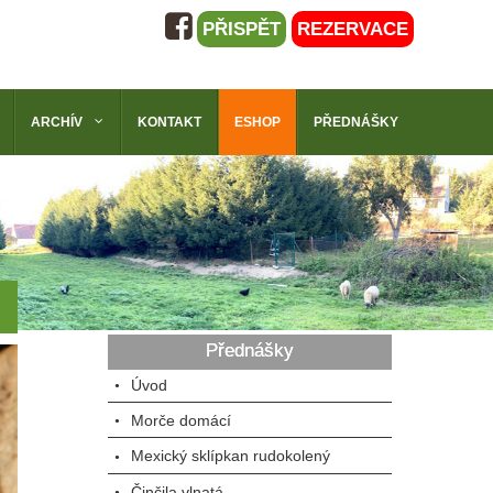
PŘISPĚT
REZERVACE
ARCHÍV
KONTAKT
ESHOP
PŘEDNÁŠKY
Přednášky
Úvod
Morče domácí
Mexický sklípkan rudokolený
Činčila vlnatá