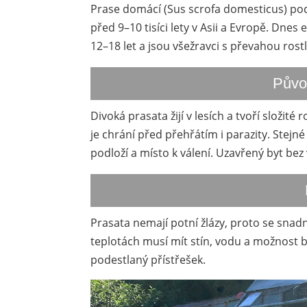
Prase domácí (Sus scrofa domesticus) poc
před 9–10 tisíci lety v Asii a Evropě. Dnes
12–18 let a jsou všežravci s převahou rostl
Půvo
Divoká prasata žijí v lesích a tvoří složit
je chrání před přehřátím i parazity. Stejn
podloží a místo k válení. Uzavřený byt be
Prasata nemají potní žlázy, proto se snadno
teplotách musí mít stín, vodu a možnost b
podestlaný přístřešek.