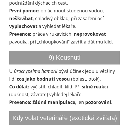
podráždění dýchacích cest.
První pomoc:
opláchnout studenou vodou,
neškrábat
, chladivý obklad; při zasažení očí
vyplachovat
a vyhledat lékaře.
Prevence:
práce v rukavicích,
neprovokovat
pavouka, při „chloupkování“ zavřít a dát mu klid.
9) Kousnutí
U
Brachypelma hamorii
bývá účinek jedu u většiny
lidí
cca jako bodnutí vosou
(bolest, otok).
Co dělat:
vyčistit, chladit, klid. Při
silné reakci
(dušnost, závratě) vyhledej lékaře.
Prevence:
žádná manipulace
, jen
pozorování
.
Kdy volat veterináře (exotická zvířata)