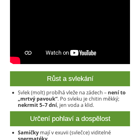
Růst a svlekání
Svlek (molt) probíhá vleže na zádech –
není to
„mrtvý pavouk“
. Po svleku je chitin měkký;
nekrmit 5–7 dní
, jen voda a klid.
Určení pohlaví a dospělost
Samičky
mají v exuvii (svlečce) viditelné
spermatéky
.