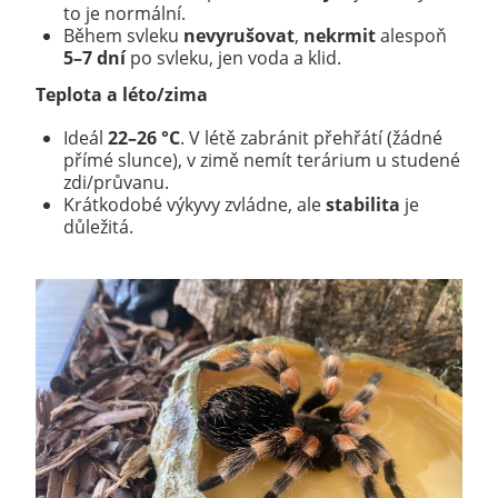
to je normální.
Během svleku
nevyrušovat
,
nekrmit
alespoň
5–7 dní
po svleku, jen voda a klid.
Teplota a léto/zima
Ideál
22–26 °C
. V létě zabránit přehřátí (žádné
přímé slunce), v zimě nemít terárium u studené
zdi/průvanu.
Krátkodobé výkyvy zvládne, ale
stabilita
je
důležitá.