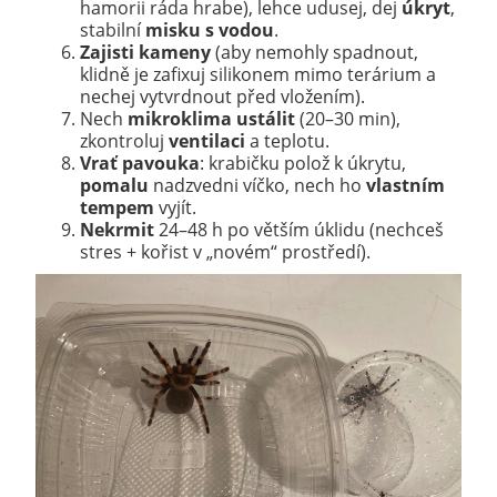
hamorii ráda hrabe), lehce udusej, dej
úkryt
,
stabilní
misku s vodou
.
Zajisti kameny
(aby nemohly spadnout,
klidně je zafixuj silikonem mimo terárium a
nechej vytvrdnout před vložením).
Nech
mikroklima ustálit
(20–30 min),
zkontroluj
ventilaci
a teplotu.
Vrať pavouka
: krabičku polož k úkrytu,
pomalu
nadzvedni víčko, nech ho
vlastním
tempem
vyjít.
Nekrmit
24–48 h po větším úklidu (nechceš
stres + kořist v „novém“ prostředí).