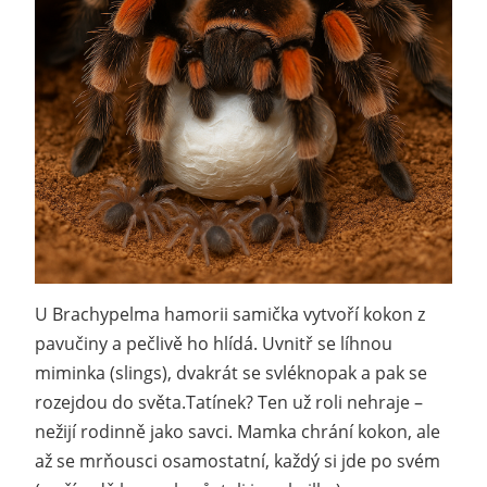
U Brachypelma hamorii samička vytvoří kokon z
pavučiny a pečlivě ho hlídá. Uvnitř se líhnou
miminka (slings), dvakrát se svléknopak a pak se
rozejdou do světa.Tatínek? Ten už roli nehraje –
nežijí rodinně jako savci. Mamka chrání kokon, ale
až se mrňousci osamostatní, každý si jde po svém