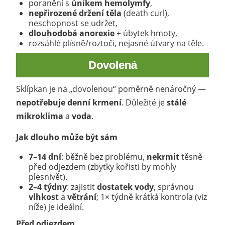
poranění s
únikem hemolymfy
,
nepřirozené držení těla
(death curl),
neschopnost se udržet,
dlouhodobá anorexie
+ úbytek hmoty,
rozsáhlé plísně/roztoči, nejasné útvary na těle.
Dovolená
Sklípkan je na „dovolenou“ poměrně nenáročný —
nepotřebuje denní krmení
. Důležité je
stálé
mikroklima
a
voda
.
Jak dlouho může být sám
7–14 dní
: běžně bez problému,
nekrmit
těsně
před odjezdem (zbytky kořisti by mohly
plesnivět).
2–4 týdny
: zajistit
dostatek vody
, správnou
vlhkost
a
větrání
; 1× týdně krátká kontrola (viz
níže) je ideální.
Před odjezdem