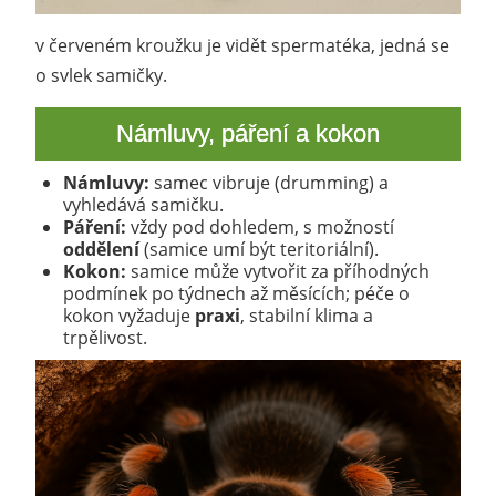
v červeném kroužku je vidět spermatéka, jedná se
o svlek samičky.
Námluvy, páření a kokon
Námluvy:
samec vibruje (drumming) a
vyhledává samičku.
Páření:
vždy pod dohledem, s možností
oddělení
(samice umí být teritoriální).
Kokon:
samice může vytvořit za příhodných
podmínek po týdnech až měsících; péče o
kokon vyžaduje
praxi
, stabilní klima a
trpělivost.