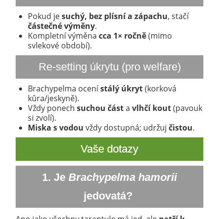
Pokud je
suchý, bez plísní a zápachu
, stačí
částečné výměny
.
Kompletní výměna
cca 1× ročně
(mimo
svlekové období).
Re-setting úkrytu (pro welfare)
Brachypelma ocení
stálý úkryt
(korková
kůra/jeskyně).
Vždy ponech
suchou část
a
vlhčí kout
(pavouk
si zvolí).
Miska s vodou
vždy dostupná; udržuj
čistou
.
Vaše dotazy
1.
Je
Brachypelma hamorii
jedovatá?
Ano jako všechny tarantule má jed, ale
patří k