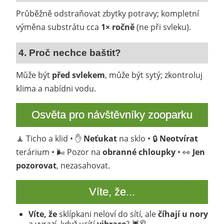
Průběžně odstraňovat zbytky potravy; kompletní
výměna substrátu cca
1× ročně
(ne při svleku).
4. Proč nechce baštit?
Může být
před svlekem
, může být sytý; zkontroluj
klima a nabídni vodu.
Osvěta pro návštěvníky zooparku
🧘 Ticho a klid • ✋
Neťukat
na sklo • 🔒
Neotvírat
terárium • 🌬️ Pozor na
obranné chloupky
• 👀
Jen
pozorovat
, nezasahovat.
Víte, že...
Víte, že
sklípkani neloví do sítí, ale
číhají u nory