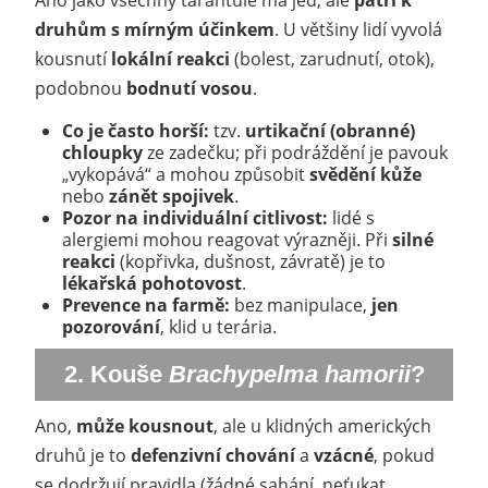
druhům s mírným účinkem
. U většiny lidí vyvolá
kousnutí
lokální reakci
(bolest, zarudnutí, otok),
podobnou
bodnutí vosou
.
Co je často horší:
tzv.
urtikační (obranné)
chloupky
ze zadečku; při podráždění je pavouk
„vykopává“ a mohou způsobit
svědění kůže
nebo
zánět spojivek
.
Pozor na individuální citlivost:
lidé s
alergiemi mohou reagovat výrazněji. Při
silné
reakci
(kopřivka, dušnost, závratě) je to
lékařská pohotovost
.
Prevence na farmě:
bez manipulace,
jen
pozorování
, klid u terária.
2. Kouše
Brachypelma hamorii
?
Ano,
může kousnout
, ale u klidných amerických
druhů je to
defenzivní chování
a
vzácné
, pokud
se dodržují pravidla (žádné sahání, neťukat,