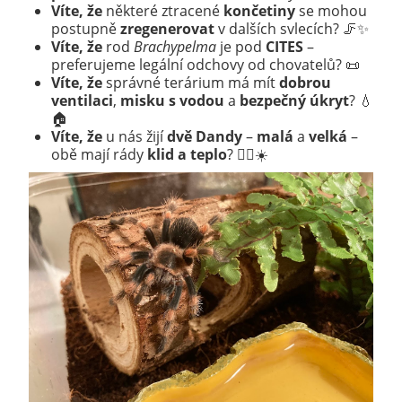
Víte, že
některé ztracené
končetiny
se mohou
postupně
zregenerovat
v dalších svlecích? 🦵✨
Víte, že
rod
Brachypelma
je pod
CITES
–
preferujeme legální odchovy od chovatelů? 📜
Víte, že
správné terárium má mít
dobrou
ventilaci
,
misku s vodou
a
bezpečný úkryt
? 💧
🏠
Víte, že
u nás žijí
dvě Dandy
–
malá
a
velká
–
obě mají rády
klid a teplo
? 👯‍♀️☀️