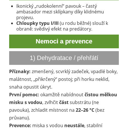
Ikonický „rudokolenní“ pavouk – častý
ambasador mezi sklípkany díky klidnému
projevu.
Chloupky typu I/III
(u rodu běžné) slouží k
obraně: svědivý efekt na predátory.
Nemoci a prevence
1) Dehydratace / přehřátí
Příznaky:
zmenšený, scvrklý zadeček, vpadlé boky,
malátnost, „přikrčený“ postoj; při horku neklid,
snaha opustit úkryt.
První pomoc:
okamžitě nabídnout
čistou mělkou
misku s vodou
, zvlhčit
část
substrátu (ne
pavouka), zchladit místnost na
22–26 °C
(bez
průvanu).
Prevence:
miska s vodou
neustále
, stabilní