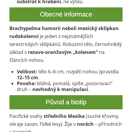
substrát k hrabání
, ne výšku.
Obecné informace
Brachypelma hamorii neboli mexický sklípkan
rudokolenní
je jeden z nejznámějších
terestrických sklípkánů. Robustní tělo, černohnědý
základ s
rezavo-oranžovým „kolenem“
na
článcích nohou.
Velikost:
tělo 6–8 cm, rozpětí nohou zpravidla
12–15 cm
.
Povaha:
klidná, pomalá, spíše „pozorovací“
druh –
nevhodný k manipulaci
.
Původ a biotip
Pacifické svahy
středního Mexika
(suché křoviny,
okraje savan, řídké lesy). Žije v
norách
– přírodních