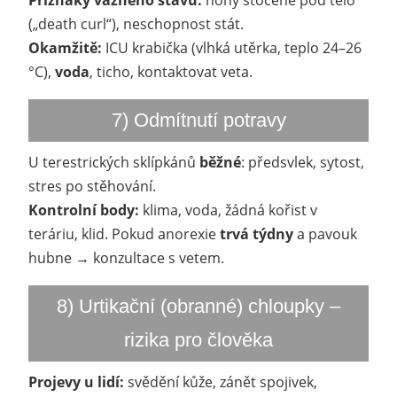
Příznaky vážného stavu:
nohy stočené pod tělo
(„death curl“), neschopnost stát.
Okamžitě:
ICU krabička (vlhká utěrka, teplo 24–26
°C),
voda
, ticho, kontaktovat veta.
7) Odmítnutí potravy
U terestrických sklípkánů
běžné
: předsvlek, sytost,
stres po stěhování.
Kontrolní body:
klima, voda, žádná kořist v
teráriu, klid. Pokud anorexie
trvá týdny
a pavouk
hubne → konzultace s vetem.
8) Urtikační (obranné) chloupky –
rizika pro člověka
Projevy u lidí:
svědění kůže, zánět spojivek,