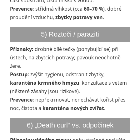
část substrátu, čistá miska s vodou.
Prevence:
střídmá vlhkost (cca
60–70 %
), dobré
proudění vzduchu,
zbytky potravy ven
.
5) Roztoči / paraziti
Příznaky:
drobné bílé tečky (pohybující se) při
ústech, na zbytcích potravy; pavouk neochotně
žere.
Postup:
zvýšit hygienu, odstranit zbytky,
karanténa krmného hmyzu
, konzultace s vetem
(některé zásahy jsou rizikové).
Prevence:
nepřekrmovat, nenechávat kořist přes
noc, čistota a
karanténa nových zvířat
.
6) „Death curl“ vs. odpočinek