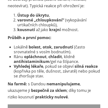
neotevírat). Typická reakce při ohrožení je:
Ústup do úkrytu
,
varovné „chloupkování“
(vykopávání
urtikačních chloupků),
kousnutí
až jako
krajní
možnost.
Průběh a první pomoc:
Lokálně
bolest, otok, zarudnutí
(často
srovnatelné s vosím bodnutím).
Ránu
opláchnout
,
chladit
, klidně
antihistaminikum
/gel na štípance.
Vyhledej lékaře
, pokud se objeví
silná reakce
(kopřivka po těle, dušnost, závratě) nebo pokud
se zhoršuje stav.
Na farmě:
s Dandou
nemanipulujeme
,
ukazujeme ji
bezpečně za sklem
; díky tomu je
riziko kousnutí
prakticky nulové
.