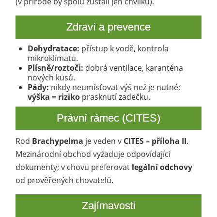
(v přírodě by spolu zůstali jen chvilku).
Zdraví a prevence
Dehydratace:
přístup k vodě, kontrola
mikroklimatu.
Plísně/roztoči:
dobrá ventilace, karanténa
nových kusů.
Pády:
nikdy neumísťovat výš než je nutné;
výška = riziko
prasknutí zadečku.
Právní rámec (CITES)
Rod
Brachypelma
je veden v
CITES – příloha II
.
Mezinárodní obchod vyžaduje odpovídající
dokumenty; v chovu preferovat
legální odchovy
od prověřených chovatelů.
Zajímavosti