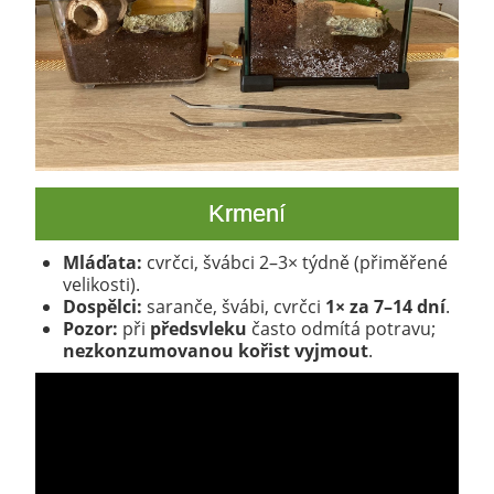
Krmení
Mláďata:
cvrčci, švábci 2–3× týdně (přiměřené
velikosti).
Dospělci:
saranče, švábi, cvrčci
1× za 7–14 dní
.
Pozor:
při
předsvleku
často odmítá potravu;
nezkonzumovanou kořist vyjmout
.