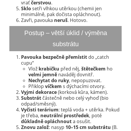
vrať
čerstvou
.
Sklo
setři vlhkou utěrkou (chemii jen
minimálně, pak dočista opláchnout).
Zavři, pavouka
neruš
. Hotovo.
Postup – větší úklid / výměna
substrátu
Pavouka bezpečně přemístit
do „catch
cupu“
Vlož
krabičku
před něj,
štětečkem
ho
velmi jemně
naváděj dovnitř.
Nechytat do ruky
, nepopuzovat.
Přiklop
víčkem
s dýchacími otvory.
Vyjmi dekorace
(korková kůra, kámen).
Substrát
částečně nebo celý vyhoď (bio
odpad/směsný).
Vyčisti terárium
: teplá voda + utěrka. Pokud
je třeba,
neutrální prostředek
, poté
důkladně opláchnout
a osušit.
Znovu založ
: nasyp
10–15 cm substrátu
(B.