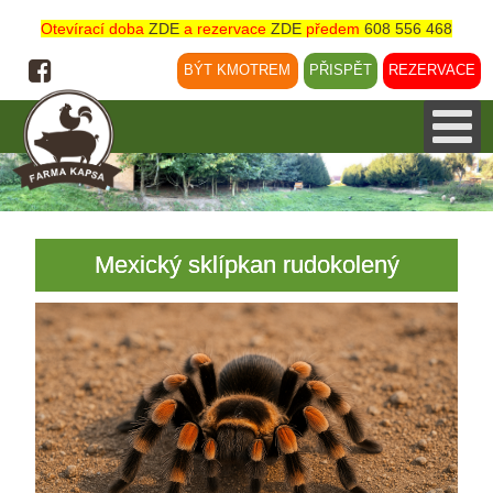
Otevírací doba
ZDE
a rezervace
ZDE
předem
608 556 468
BÝT KMOTREM
PŘISPĚT
REZERVACE
Mexický sklípkan rudokolený