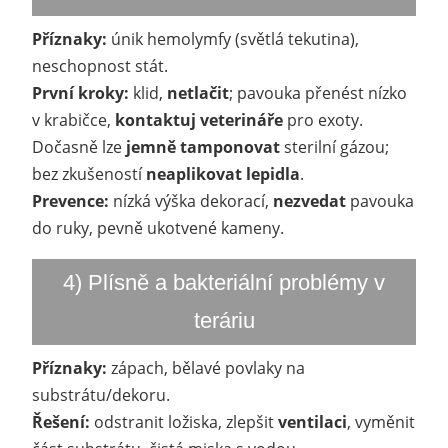
Příznaky:
únik hemolymfy (světlá tekutina),
neschopnost stát.
První kroky:
klid,
netlačit
; pavouka přenést nízko
v krabičce,
kontaktuj veterináře
pro exoty.
Dočasně lze
jemně tamponovat
sterilní gázou;
bez zkušeností
neaplikovat lepidla
.
Prevence:
nízká výška dekorací,
nezvedat
pavouka
do ruky, pevně ukotvené kameny.
4) Plísně a bakteriální problémy v
teráriu
Příznaky:
zápach, bělavé povlaky na
substrátu/dekoru.
Řešení:
odstranit ložiska, zlepšit
ventilaci
, vyměnit