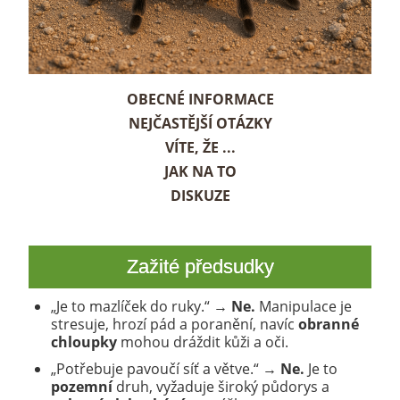
OBECNÉ INFORMACE
NEJČASTĚJŠÍ OTÁZKY
VÍTE, ŽE ...
JAK NA TO
DISKUZE
Zažité předsudky
„Je to mazlíček do ruky.“ →
Ne.
Manipulace je
stresuje, hrozí pád a poranění, navíc
obranné
chloupky
mohou dráždit kůži a oči.
„Potřebuje pavoučí síť a větve.“ →
Ne.
Je to
pozemní
druh, vyžaduje široký půdorys a