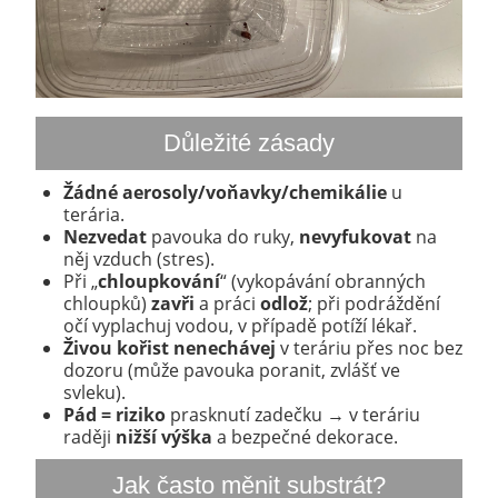
Důležité zásady
Žádné aerosoly/voňavky/chemikálie
u
terária.
Nezvedat
pavouka do ruky,
nevyfukovat
na
něj vzduch (stres).
Při „
chloupkování
“ (vykopávání obranných
chloupků)
zavři
a práci
odlož
; při podráždění
očí vyplachuj vodou, v případě potíží lékař.
Živou kořist nenechávej
v teráriu přes noc bez
dozoru (může pavouka poranit, zvlášť ve
svleku).
Pád = riziko
prasknutí zadečku → v teráriu
raději
nižší výška
a bezpečné dekorace.
Jak často měnit substrát?