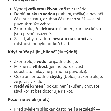
Vyndej
veškerou živou kořist
z terária.
Doplň
misku s vodou
(stabilní, mělká) a navlhči
část substrátu, druhou část nech sušší — ať si
pavouk může vybrat.
Zkontroluj, že
dekorace
(kámen, korková kůra)
jsou pevně usazené.
Zajisti, aby terárium
nestálo na slunci
a v
místnosti nebylo horko/chlad.
Když může přijít „hlídač“ (1× týdně)
Zkontroluje
vodu
, případně dolije.
Mrkne na
vlhkost
(jemně porosí část
substrátu, nikdy ne přímo na pavouka).
Odstraní případné
zbytky
(bolus) a zkontroluje,
že je vše v klidu.
Nedává krmení
, pokud není zkušený chovatel
(živá kořist bez dozoru je riziko).
Pozor na svlek (molt)
Před svlekem sklípkan často
nejí
a je zalezlý —