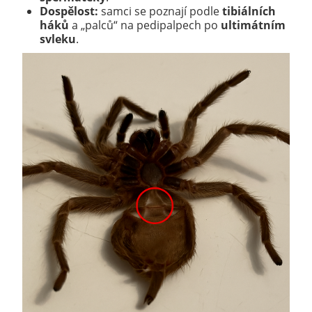
Dospělost:
samci se poznají podle
tibiálních
háků
a „palců“ na pedipalpech po
ultimátním
svleku
.