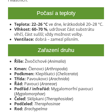
i vlastních.
Počasí a teploty
Teplota:
22–26 °C
ve dne, krátkodobě 20–28 °C.
Vlhkost:
60–70 %
, udržovat část substrátu
vlhčí, část sušší; vždy možnost volby.
Ventilace:
dobrá – zamezí plísním.
Zařazení druhu
Říše:
Živočichové (
Animalia
)
Kmen:
Členovci (
Arthropoda
)
Podkmen:
Klepítkatci (
Chelicerata
)
Třída:
Pavoukovci (
Arachnida
)
Řád:
Pavouci (
Araneae
)
Podřád / infrařád:
Mygalomorfní pavouci
(
Mygalomorphae
)
Čeleď:
Sklípkani (
Theraphosidae
)
Podčeleď:
Theraphosinae
Rod:
Brachypelma