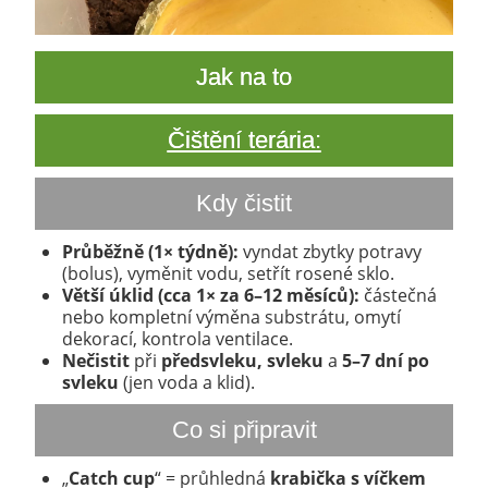
Jak na to
Čištění terária:
Kdy čistit
Průběžně (1× týdně):
vyndat zbytky potravy
(bolus), vyměnit vodu, setřít rosené sklo.
Větší úklid (cca 1× za 6–12 měsíců):
částečná
nebo kompletní výměna substrátu, omytí
dekorací, kontrola ventilace.
Nečistit
při
předsvleku, svleku
a
5–7 dní po
svleku
(jen voda a klid).
Co si připravit
„
Catch cup
“ = průhledná
krabička s víčkem