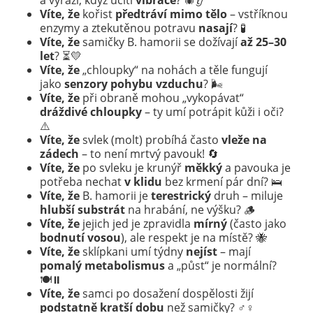
a vyrazí, když ucítí
vibrace
? 🕷️👂
Víte, že
kořist
předtráví mimo tělo
– vstříknou
enzymy a ztekutěnou potravu
nasají
? 🧪
Víte, že
samičky B. hamorii se dožívají
až 25–30
let
? ⏳💛
Víte, že
„chloupky“ na nohách a těle fungují
jako
senzory pohybu vzduchu
? 🌬️
Víte, že
při obraně mohou „vykopávat“
dráždivé chloupky
– ty umí potrápit kůži i oči?
⚠️
Víte, že
svlek (molt) probíhá často
vleže na
zádech
– to není mrtvý pavouk! 🔄
Víte, že
po svleku je krunýř
měkký
a pavouka je
potřeba nechat
v klidu
bez krmení pár dní? 🛌
Víte, že
B. hamorii je
terestrický
druh – miluje
hlubší substrát
na hrabání, ne výšku? 🪵
Víte, že
jejich jed je zpravidla
mírný
(často jako
bodnutí vosou
), ale respekt je na místě? 🐝
Víte, že
sklípkani umí týdny
nejíst
– mají
pomalý metabolismus
a „půst“ je normální?
🍽️⏸️
Víte, že
samci po dosažení dospělosti žijí
podstatně kratší dobu
než samičky? ♂️♀️