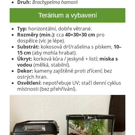
Druh:
Brachypelma hamorii
Terárium a vybavení
Typ:
horizontální, dobře větrané.
Rozměry (min.):
cca
40×30×30 cm
pro
dospělce (víc je lépe).
Substrát:
kokosová drť/rašelina s pískem,
10–
15 cm
(aby mohla hrabat).
Úkryt:
korková kůra / jeskyně + listí;
miska s
vodou
(mělká, stabilní).
Dekor:
kameny zajištěné proti zřícení; bez
ostrých hran.
Osvětlení:
nepotřebuje UV; stačí denní cyklus
místnosti (bez přehřívání).