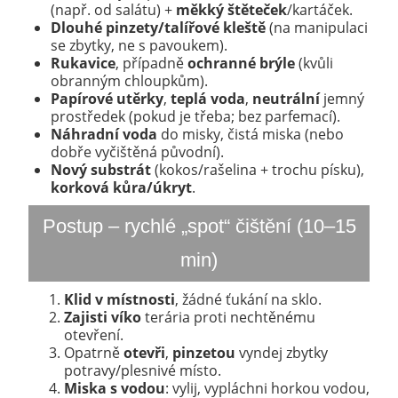
(např. od salátu) +
měkký štěteček
/kartáček.
Dlouhé pinzety/talířové kleště
(na manipulaci
se zbytky, ne s pavoukem).
Rukavice
, případně
ochranné brýle
(kvůli
obranným chloupkům).
Papírové utěrky
,
teplá voda
,
neutrální
jemný
prostředek (pokud je třeba; bez parfemací).
Náhradní voda
do misky, čistá miska (nebo
dobře vyčištěná původní).
Nový substrát
(kokos/rašelina + trochu písku),
korková kůra/úkryt
.
Postup – rychlé „spot“ čištění (10–15
min)
Klid v místnosti
, žádné ťukání na sklo.
Zajisti víko
terária proti nechtěnému
otevření.
Opatrně
otevři
,
pinzetou
vyndej zbytky
potravy/plesnivé místo.
Miska s vodou
: vylij, vypláchni horkou vodou,