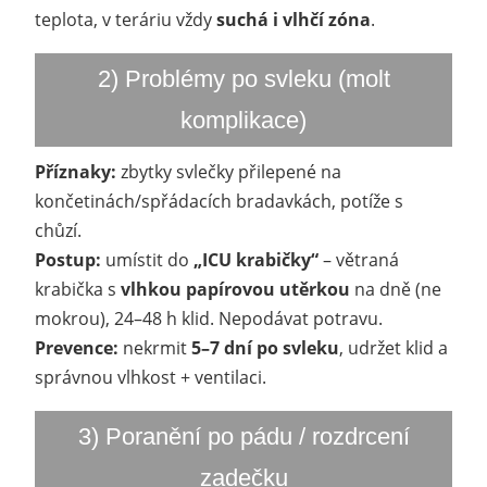
teplota, v teráriu vždy
suchá i vlhčí zóna
.
2) Problémy po svleku (molt
komplikace)
Příznaky:
zbytky svlečky přilepené na
končetinách/spřádacích bradavkách, potíže s
chůzí.
Postup:
umístit do
„ICU krabičky“
– větraná
krabička s
vlhkou papírovou utěrkou
na dně (ne
mokrou), 24–48 h klid. Nepodávat potravu.
Prevence:
nekrmit
5–7 dní po svleku
, udržet klid a
správnou vlhkost + ventilaci.
3) Poranění po pádu / rozdrcení
zadečku