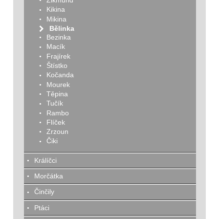
Kikina
Mikina
Bělinka
Bezinka
Macík
Frajírek
Štístko
Kočanda
Mourek
Těpina
Tučík
Rambo
Flíček
Zrzoun
Čiki
Králíčci
Morčátka
Činčily
Ptáci