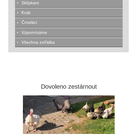
Sklípkani
Krab
Čmeláci
Vzpomínáme
Všechna zvířátka
Dovoleno zestárnout