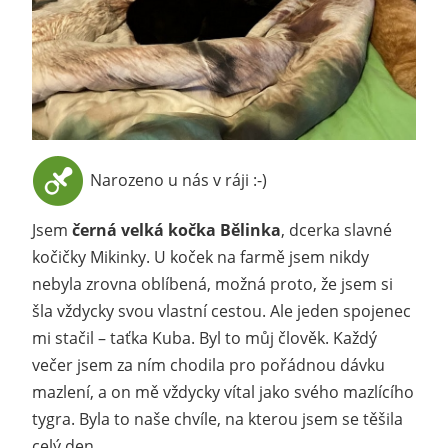
Narozeno u nás v ráji :-)
Jsem
černá velká kočka Bělinka
, dcerka slavné
kočičky Mikinky. U koček na farmě jsem nikdy
nebyla zrovna oblíbená, možná proto, že jsem si
šla vždycky svou vlastní cestou. Ale jeden spojenec
mi stačil – taťka Kuba. Byl to můj člověk. Každý
večer jsem za ním chodila pro pořádnou dávku
mazlení, a on mě vždycky vítal jako svého mazlícího
tygra. Byla to naše chvíle, na kterou jsem se těšila
celý den.