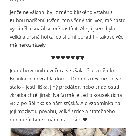
Jenže ne všichni byli z mého blízkého vztahu s
Kubou nadšení. Evžen, ten věčný žárlivec, mě často
vyháněl a snažil se mě zastínit. Ale já jsem byla
velká a drsná holka, co si umí poradit – takové věci
mě nerozházely.
🖤🖤🖤🖤🖤🖤🖤
Jednoho zimního večera se však něco změnilo.
Bělinka se nevrátila domů. Dodnes nevíme, co se
stalo – jestli liška, jiný predátor, nebo snad osud
zkrátka chtěl jinak. Na farmě je teď o kousek ticha
víc a po Bělinka se nám stýská. Ale vzpomínka na
její mazlivou povahu, velké srdce a statečného
ducha zůstane s námi napořád. 🖤