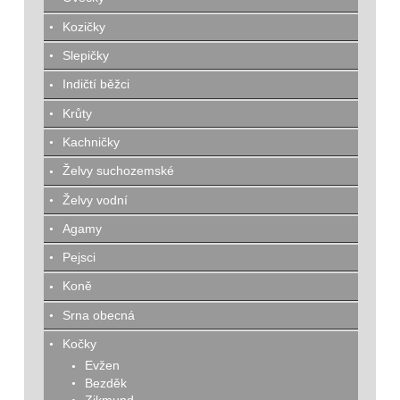
Kozičky
Slepičky
Indičtí běžci
Krůty
Kachničky
Želvy suchozemské
Želvy vodní
Agamy
Pejsci
Koně
Srna obecná
Kočky
Evžen
Bezděk
Zikmund