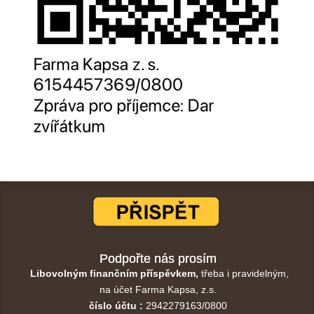
Podpořte nás prosím
Libovolným finančním příspěvkem,
třeba i pravidelným,
na účet Farma Kapsa, z.s.
číslo účtu :
2942279163/0800