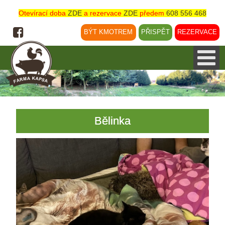
Otevírací doba
ZDE
a rezervace
ZDE
předem
608 556 468
BÝT KMOTREM
PŘISPĚT
REZERVACE
Bělinka