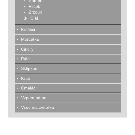
Rambo
Flíček
Zrzoun
Čiki
Králíčci
Morčátka
Činčily
Ptáci
Sklípkani
Krab
Čmeláci
Vzpomínáme
Všechna zvířátka