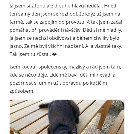
Já jsem si z toho ale dlouho hlavu nedělal. Hned
ten samý den jsem se rozhodl, že když už jsem na
farmě, tak se zapojím do provozu. A tak jsem začal
pomáhat při provádění návštěv. Děti si mě hladily,
já jsem se nechal obdivovat a během chvilky bylo
jasno. Ze mě byli všichni nadšení. A já vlastně taky.
Tak jsem tu zůstal. ❤️
Jsem kocour společenský, mazlivý a rád jsem tam,
kde se něco děje. Lidé mě baví, děti mi nevadí a
pozornost si umím užít opravdu po kočičím
způsobem.