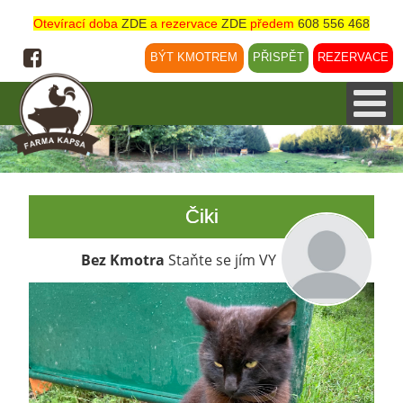
Otevírací doba
ZDE
a rezervace
ZDE
předem
608 556 468
BÝT KMOTREM
PŘISPĚT
REZERVACE
Čiki
Bez Kmotra
Staňte se jím VY