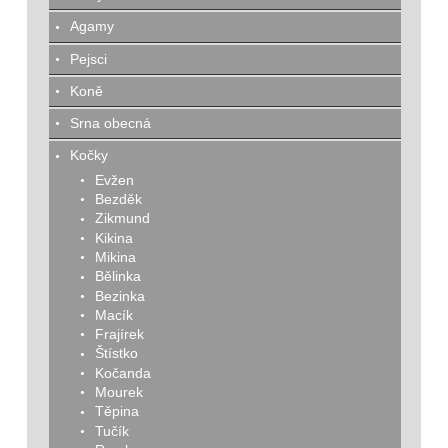
Agamy
Pejsci
Koně
Srna obecná
Kočky
Evžen
Bezděk
Zikmund
Kikina
Mikina
Bělinka
Bezinka
Macík
Frajírek
Štístko
Kočanda
Mourek
Těpina
Tučík